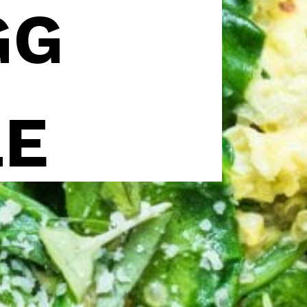
G 
LE